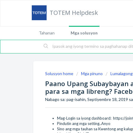
TOTEM Helpdesk
Tahanan
Mga solusyon
Solusyon home
Mga pinuno
Lumalagong
Paano Upang Subaybayan a
para sa mga libreng? Face
Nabago sa: pag-isahin, Septiyembre 18, 2019 s
Mag-Login sa iyong dashboard:
https://jo
Pindutin ang mga setting..Anyo
Sino ang mga tauhan sa Kwentong ang kal