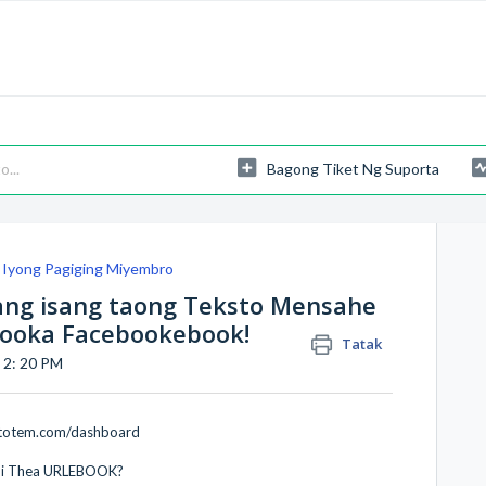
Bagong Tiket Ng Suporta
 Iyong Pagiging Miyembro
ng isang taong Teksto Mensahe
booka Facebookebook!
Tatak
a 2: 20 PM
intotem.com/dashboard
upi Thea URLEBOOK?