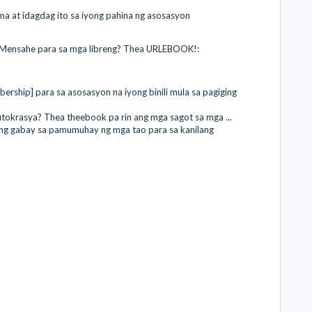
a at idagdag ito sa iyong pahina ng asosasyon
 Mensahe para sa mga libreng? Thea URLEBOOK!:
ership] para sa asosasyon na iyong binili mula sa pagiging
okrasya? Thea theebook pa rin ang mga sagot sa mga ...
g gabay sa pamumuhay ng mga tao para sa kanilang