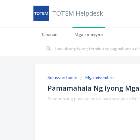
TOTEM Helpdesk
Tahanan
Mga solusyon
Solusyon home
Mga miyembro
Pamamahala Ng Iyong Mg
Panoorin ang puwang na ito para sa mga artikul